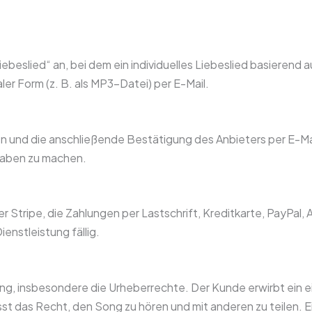
iebeslied“ an, bei dem ein individuelles Liebeslied basierend
aler Form (z. B. als MP3-Datei) per E-Mail.
 und die anschließende Bestätigung des Anbieters per E-Mail
gaben zu machen.
er Stripe, die Zahlungen per Lastschrift, Kreditkarte, PayPal
ienstleistung fällig.
Song, insbesondere die Urheberrechte. Der Kunde erwirbt ein e
t das Recht, den Song zu hören und mit anderen zu teilen. 