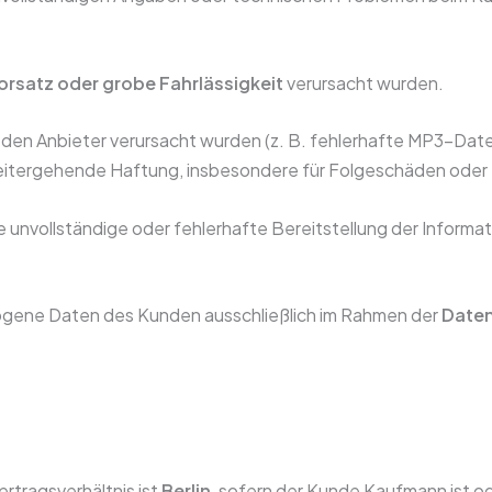
orsatz oder grobe Fahrlässigkeit
verursacht wurden.
h den Anbieter verursacht wurden (z. B. fehlerhafte MP3-Datei
 weitergehende Haftung, insbesondere für Folgeschäden ode
 die unvollständige oder fehlerhafte Bereitstellung der Info
ogene Daten des Kunden ausschließlich im Rahmen der
Daten
ertragsverhältnis ist
Berlin
, sofern der Kunde Kaufmann ist od