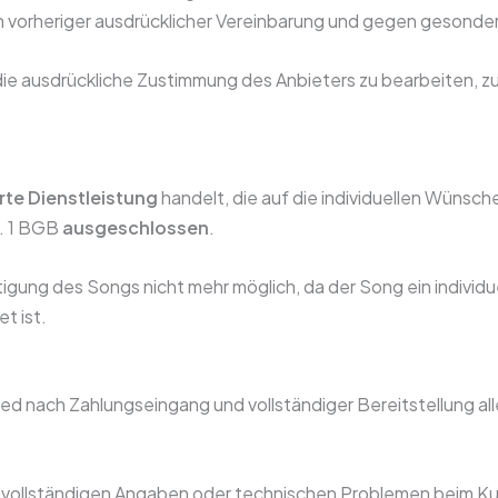
ch vorheriger ausdrücklicher Vereinbarung und gegen gesonde
die ausdrückliche Zustimmung des Anbieters zu bearbeiten, zu
rte Dienstleistung
handelt, die auf die individuellen Wünsch
r. 1 BGB
ausgeschlossen
.
tigung des Songs nicht mehr möglich, da der Song ein individue
t ist.
eslied nach Zahlungseingang und vollständiger Bereitstellung
unvollständigen Angaben oder technischen Problemen beim K