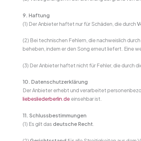
9. Haftung
(1) Der Anbieter haftet nur für Schäden, die durch
V
(2) Bei technischen Fehlern, die nachweislich durc
beheben, indem er den Song erneut liefert. Eine
(3) Der Anbieter haftet nicht für Fehler, die durch
10. Datenschutzerklärung
Der Anbieter erhebt und verarbeitet personenbez
liebesliederberlin.de
einsehbar ist.
11. Schlussbestimmungen
(1) Es gilt das
deutsche Recht
.
(2)
Gerichtsstand
für alle Streitigkeiten aus dem V