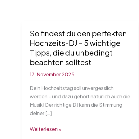
So findest du den perfekten
Hochzeits-DJ – 5 wichtige
Tipps, die du unbedingt
beachten solltest
17. November 2025
Dein Hochzeitstag soll unvergesslich
werden – und dazu gehört natürlich auch die
Musik! Der richtige DJ kann die Stimmung
deiner […]
So
Weiterlesen »
findest