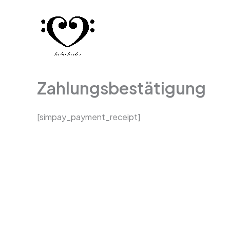
Zum
Inhalt
springen
Zahlungsbestätigung
[simpay_payment_receipt]